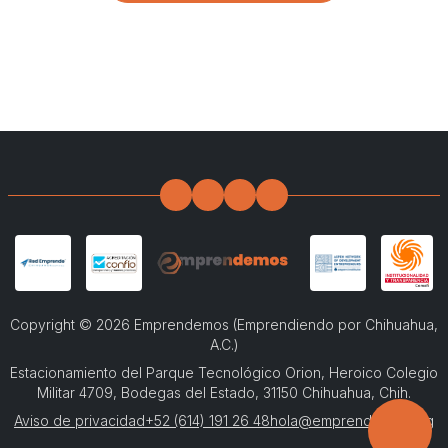
Facebook
Instagram
WhatsApp
Spotify
Copyright © 2026 Emprendemos (Emprendiendo por Chihuahua,
A.C.)
Estacionamiento del Parque Tecnológico Orion, Heroico Colegio
Militar 4709, Bodegas del Estado, 31150 Chihuahua, Chih.
Aviso de privacidad
+52 (614) 191 26 48
hola@emprendemos.org
Haz u