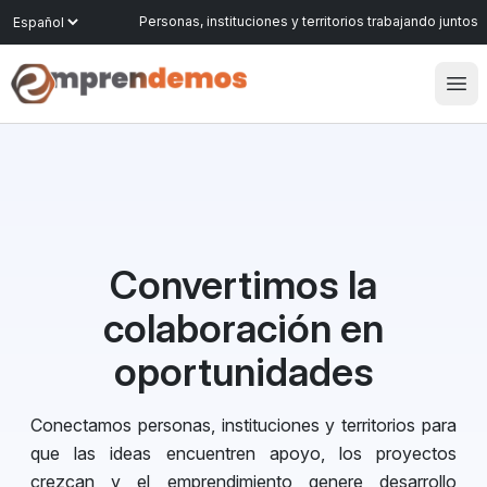
Language
Personas, instituciones y territorios trabajando juntos
Alte
Programas
Transparencia
Alianzas
Nosotros
Convertimos la
Participa
colaboración en
oportunidades
Conectamos personas, instituciones y territorios para
que las ideas encuentren apoyo, los proyectos
crezcan y el emprendimiento genere desarrollo